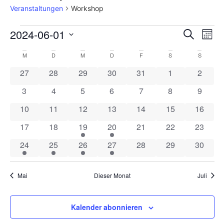
Veranstaltungen
Workshop
Veran
Ve
2024-06-01
Suche
Mona
Datum
An
Such
wählen.
Kalender
M
D
M
D
F
S
S
Na
und
0 Veranstaltungen
0 Veranstaltungen
0 Veranstaltungen
0 Veranstaltungen
0 Veranstaltungen
0 Veranstaltun
0 Veran
27
28
29
30
31
1
2
von
Ansic
0 Veranstaltungen
0 Veranstaltungen
0 Veranstaltungen
0 Veranstaltungen
0 Veranstaltungen
0 Veranstaltun
0 Veran
3
4
5
6
7
8
9
Veranstaltungen
Navig
0 Veranstaltungen
0 Veranstaltungen
0 Veranstaltungen
0 Veranstaltungen
0 Veranstaltungen
0 Veranstaltung
0 Veran
10
11
12
13
14
15
16
0 Veranstaltungen
0 Veranstaltungen
1 Veranstaltung
1 Veranstaltung
0 Veranstaltungen
0 Veranstaltung
0 Veran
17
18
19
20
21
22
23
1 Veranstaltung
1 Veranstaltung
1 Veranstaltung
1 Veranstaltung
0 Veranstaltungen
0 Veranstaltung
0 Veran
24
25
26
27
28
29
30
Mai
Dieser Monat
Juli
Kalender abonnieren