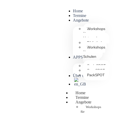
Home
Termine
Angebote
Workshops
für
Unternehmen
Bibliothek
Workshops
für
Schulen
APPS
ScaleSPOT
ScanSPOT
PackSPOT
Über uns
Home
Termine
Angebote
Workshops
für