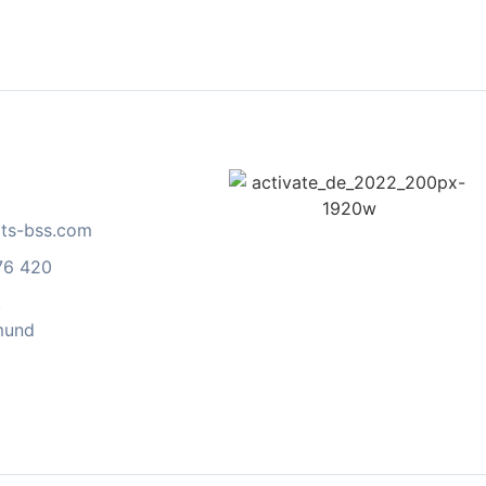
ts-bss.com
76 420
,
mund