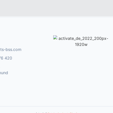
ts-bss.com
76 420
,
mund