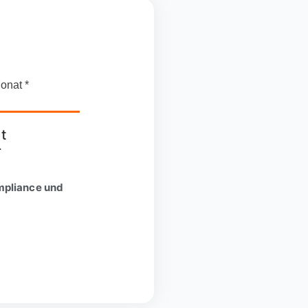
onat *
t
r
mpliance und