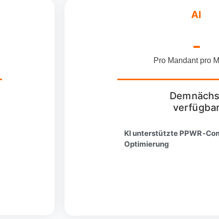
AI
-
Pro Mandant pro M
Demnächs
verfügba
KI unterstützte PPWR-Co
Optimierung