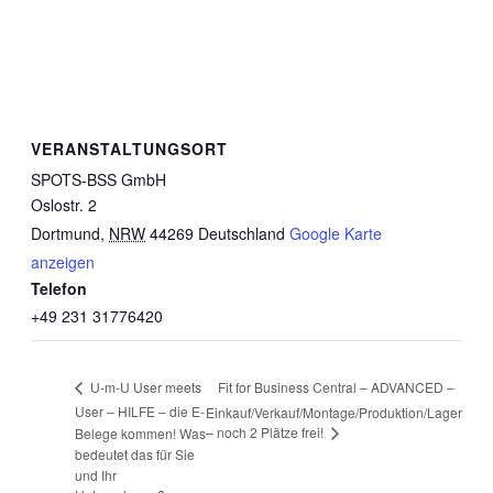
VERANSTALTUNGSORT
SPOTS-BSS GmbH
Oslostr. 2
Dortmund
,
NRW
44269
Deutschland
Google Karte
anzeigen
Telefon
+49 231 31776420
Fit for Business Central – ADVANCED –
U-m-U User meets
User – HILFE – die E-
Einkauf/Verkauf/Montage/Produktion/Lager
– noch 2 Plätze frei!
Belege kommen! Was
bedeutet das für Sie
und Ihr