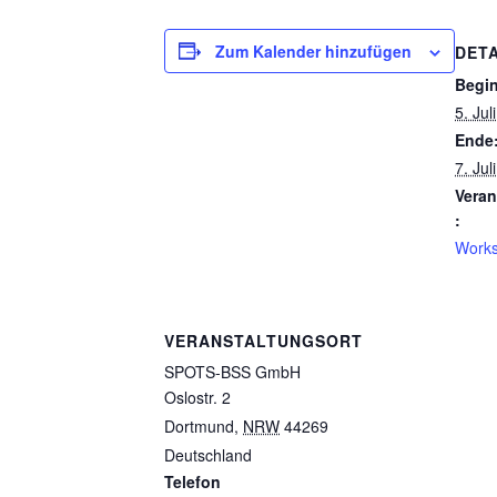
Zum Kalender hinzufügen
DETA
Begi
5. Ju
Ende
7. Ju
Veran
:
Work
VERANSTALTUNGSORT
SPOTS-BSS GmbH
Oslostr. 2
Dortmund
,
NRW
44269
Deutschland
Telefon