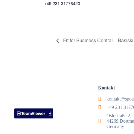
+49 231 31776420
Fit for Business Central – Basisk
Kontakt
kontakt@spot
+49 231 3177
Oslostraße 2,
44269 Dortm
Germany