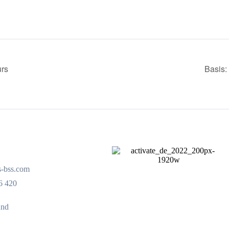
urs
Basis:
s-bss.com
6 420
und