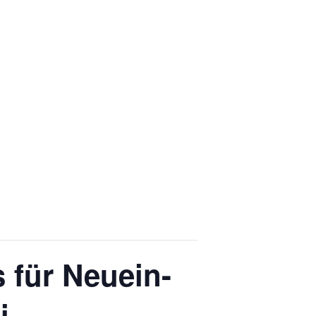
s für Neuein-
i