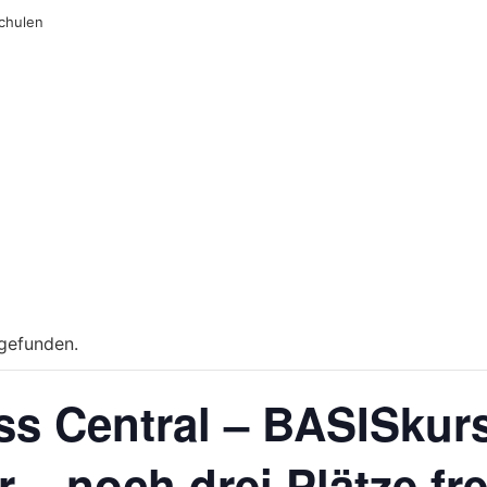
chulen
tgefunden.
ess Central – BASISkur
 – noch drei Plätze fre