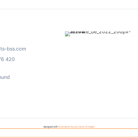
ts-bss.com
76 420
,
mund
designed with
illustrations by pch.vector & freepik