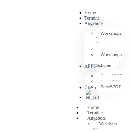
Home
Termine
Angebote
Workshops
für
Unternehmen
Bibliothek
Workshops
für
Schulen
APPS
ScaleSPOT
ScanSPOT
PackSPOT
Über uns
Home
Termine
Angebote
Workshops
für