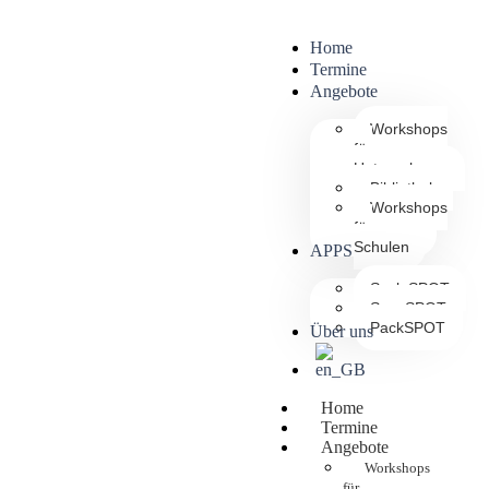
Home
Termine
Angebote
Workshops
für
Unternehmen
Bibliothek
Workshops
für
Schulen
APPS
ScaleSPOT
ScanSPOT
PackSPOT
Über uns
Home
Termine
Angebote
Workshops
für