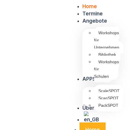
Home
Termine
Angebote
Workshops
für
Unternehmen
Bibliothek
Workshops
für
Schulen
APPS
ScaleSPOT
ScanSPOT
PackSPOT
Über uns
Home