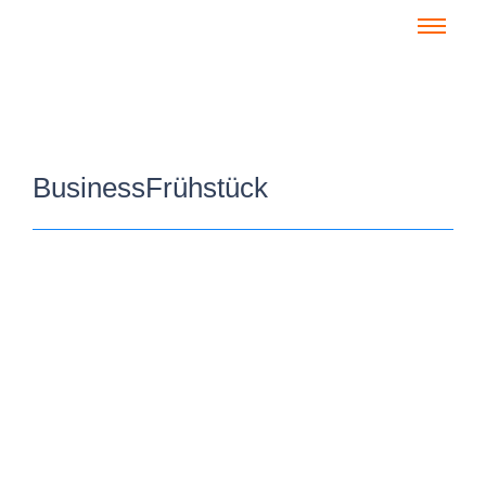
BusinessFrühstück
Business Frühstück – „Let’s talk about
Business Central“
3. Juni 2026
/
Herzliche Einladung zu unserem Business Frühstück „Let’s talk
about Business Central“! Hinter uns liegt eine eindrucksvolle
Partnerkonferenz in Paris –...
Read More