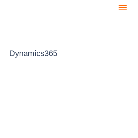
Dynamics365
Business Frühstück – „Let’s talk about
Business Central“
3. Juni 2026
/
Herzliche Einladung zu unserem Business Frühstück „Let’s talk
about Business Central“! Hinter uns liegt eine eindrucksvolle
Partnerkonferenz in Paris –...
Read More