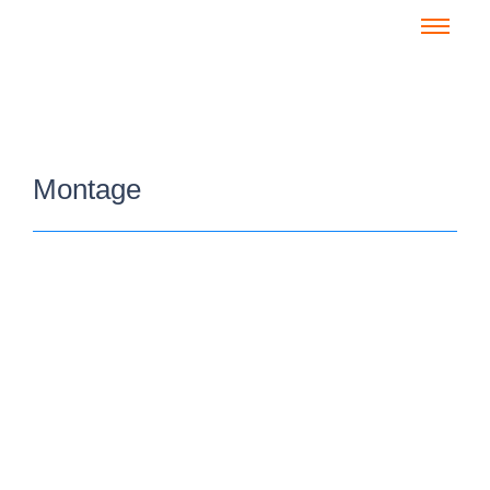
Montage
U-m-U: Montage vs. Produktion: Was
Ihre BC-Version heute schon kann –
echte Praxisfälle live
26. Februar 2026
/
SPOTS-BSS GmbH und dicobis GmbH präsentieren: User meets
User – „Montage vs. Produktion – Beispiele aus der Praxis mit
Business...
Read More