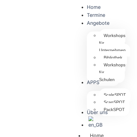
Home
Termine
Angebote
Workshops
für
Unternehmen
Bibliothek
Workshops
für
Schulen
APPS
ScaleSPOT
ScanSPOT
PackSPOT
Über uns
Home