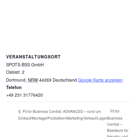
VERANSTALTUNGSORT
SPOTS-BSS GmbH
Oslostr. 2
Dortmund
,
NRW
44269
Deutschland
Google Karte anzeigen
Telefon
+49 231 31776420
Fit for
Fit for Business Central: ADVANCED – rund um
Einkauf/Montage/Produktion/Marketing/Verkauf/Lager
Business
Central –
Basiskurs für
Neuein- und