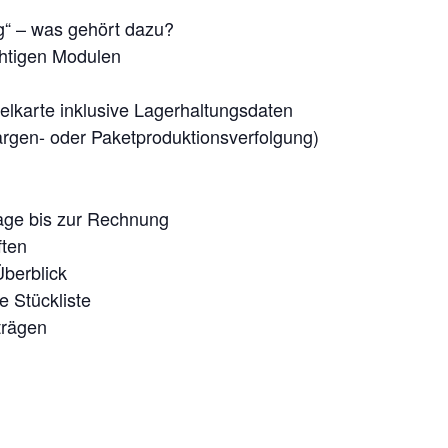
“ – was gehört dazu?
chtigen Modulen
kelkarte inklusive Lagerhaltungsdaten
hargen- oder Paketproduktionsverfolgung)
rage bis zur Rechnung
ften
berblick
e Stückliste
trägen