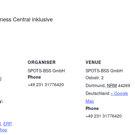
ess Central inklusive
ORGANISER
VENUE
SPOTS-BSS GmbH
SPOTS-BSS GmbH
Phone
Oslostr. 2
0
+49 231 31776420
Dortmund
,
NRW
44269
Deutschland
+ Google
y:
Map
Phone
+49 231 31776420
l
,
ERP
,
hop