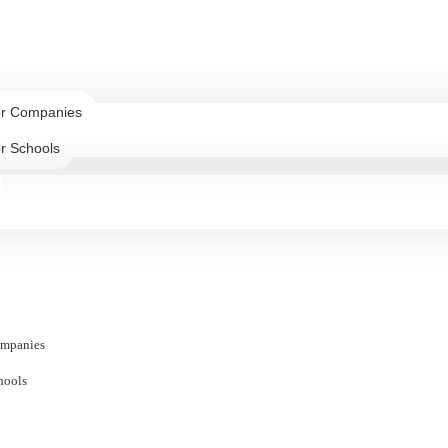
or Companies
r Schools
ompanies
hools