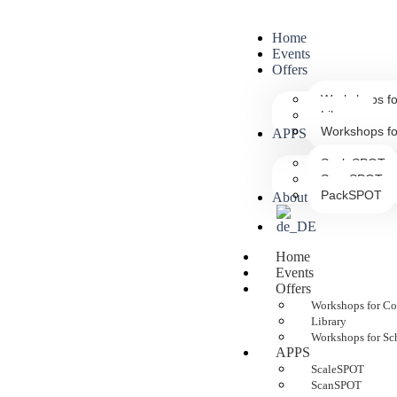
Home
Events
Offers
Workshops f
Library
Workshops fo
APPS
ScaleSPOT
ScanSPOT
PackSPOT
About us
Home
Events
Offers
Workshops for C
Library
Workshops for Sc
APPS
ScaleSPOT
ScanSPOT