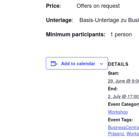
: Offers on request
Price
: Basis-Unterlage zu Busin
Unterlage
1 person
Minimum participants:
Add to calendar
DETAILS
Start:
29. June @ 9:0
End:
2. July @ 17:00
Event Categor
Workshop
Event Tags:
BusinessCentra
Präsenz
,
Works