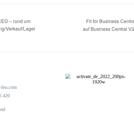
Fit for Business Centr
NCED – rund um
ng/Verkauf/Lager
auf Business Central V
-bss.com
6 420
und