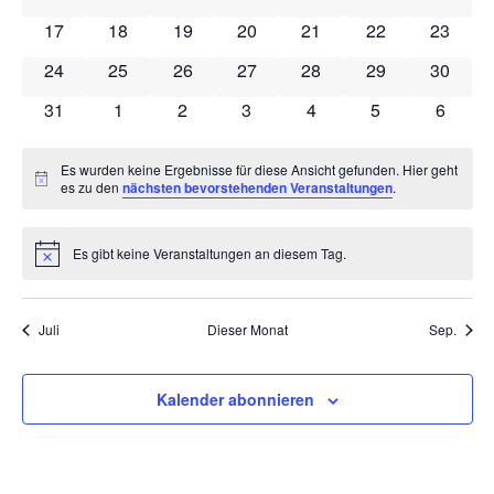
0 Veranstaltungen
0 Veranstaltungen
0 Veranstaltungen
0 Veranstaltungen
0 Veranstaltungen
0 Veranstaltung
0 Veran
17
18
19
20
21
22
23
0 Veranstaltungen
0 Veranstaltungen
0 Veranstaltungen
0 Veranstaltungen
0 Veranstaltungen
0 Veranstaltung
0 Veran
24
25
26
27
28
29
30
0 Veranstaltungen
0 Veranstaltungen
0 Veranstaltungen
0 Veranstaltungen
0 Veranstaltungen
0 Veranstaltun
0 Veran
31
1
2
3
4
5
6
Es wurden keine Ergebnisse für diese Ansicht gefunden. Hier geht
Hinweis
es zu den
nächsten bevorstehenden Veranstaltungen
.
Es gibt keine Veranstaltungen an diesem Tag.
Hinweis
Juli
Dieser Monat
Sep.
Kalender abonnieren