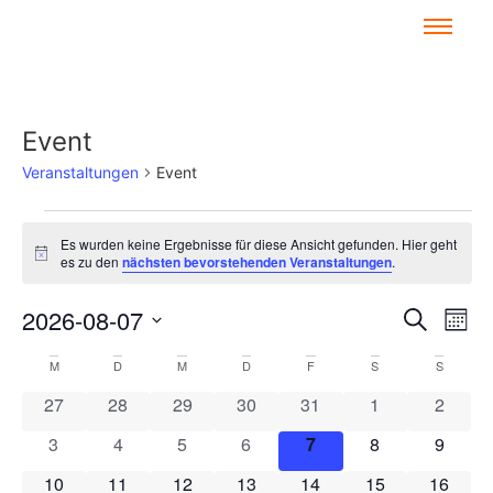
Event
Veranstaltungen
Event
Es wurden keine Ergebnisse für diese Ansicht gefunden. Hier geht
Hinweis
es zu den
nächsten bevorstehenden Veranstaltungen
.
Veran
Ve
2026-08-07
Suche
Mona
Datum
An
Such
wählen.
Kalender
M
D
M
D
F
S
S
Na
und
0 Veranstaltungen
0 Veranstaltungen
0 Veranstaltungen
0 Veranstaltungen
0 Veranstaltungen
0 Veranstaltun
0 Veran
27
28
29
30
31
1
2
von
Ansic
0 Veranstaltungen
0 Veranstaltungen
0 Veranstaltungen
0 Veranstaltungen
0 Veranstaltungen
0 Veranstaltun
0 Veran
3
4
5
6
7
8
9
Veranstaltungen
Navig
0 Veranstaltungen
0 Veranstaltungen
0 Veranstaltungen
0 Veranstaltungen
0 Veranstaltungen
0 Veranstaltung
0 Veran
10
11
12
13
14
15
16