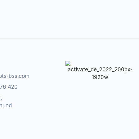
ots-bss.com
776 420
,
mund